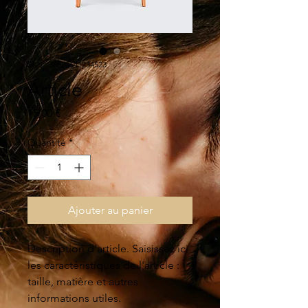
SKU : 36523641234523
Article
Prix
15,00 €
Quantité
*
Ajouter au panier
Description d'article. Saisissez ici 
les caractéristiques de l'article : 
taille, matière et autres 
informations utiles.